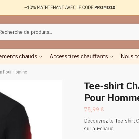
–10%
MAINTENANT AVEC LE CODE
PROMO10
rche
herche
ements chauds
Accessoires chauffants
Nous c
on Pour Homme
Tee-shirt Ch
Pour Homm
75,99
€
Découvrez le Tee-shirt
sur au-chaud.