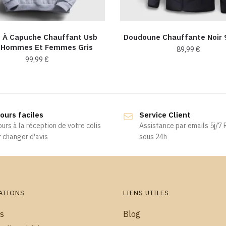
 À Capuche Chauffant Usb
Doudoune Chauffante Noir 
 Hommes Et Femmes Gris
89,99
€
99,99
€
Ce
Ce
produit
produit
a
a
plusieurs
ours faciles
Service Client
plusieurs
variations.
ours à la réception de votre colis
Assistance par emails 5j/7
variations.
Les
 changer d'avis
sous 24h
Les
options
options
peuvent
peuvent
être
être
choisies
choisies
ATIONS
LIENS UTILES
sur
sur
la
s
Blog
la
page