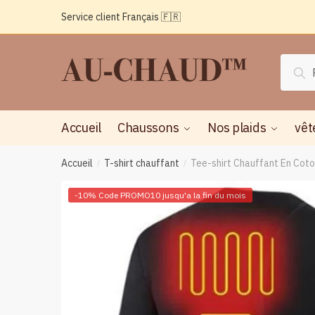
Passer
Aller
Service client Français 🇫🇷
à
au
la
contenu
navigation
Reche
Rec
pour :
Accueil
Chaussons
Nos plaids
vêt
Accueil
T-shirt chauffant
Tee-shirt Chauffant En Cot
/
/
-10% Code PROMO10 jusqu'a la fin du mois