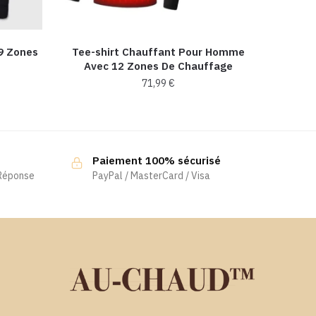
9 Zones
Tee-shirt Chauffant Pour Homme
Avec 12 Zones De Chauffage
71,99
€
Ce
produit
a
Paiement 100% sécurisé
plusieurs
 Réponse
PayPal / MasterCard / Visa
variations.
Les
options
peuvent
être
choisies
sur
la