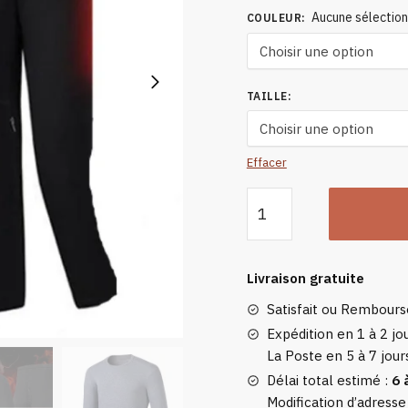
Aucune sélectio
COULEUR
:
TAILLE
:
Effacer
quantité
de
Tee-
shirt
Livraison gratuite
Chauffant
Satisfait ou Rembour
En
Coton
Expédition en 1 à 2 jou
La Poste en 5 à 7 jour
Pour
Homme
Délai total estimé :
6 
Modification d’adresse