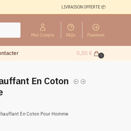
LIVRAISON OFFERTE 📦
Mon Compte
FAQs
Paiement
ontacter
0,00
€
0
auffant En Coton
e
 Chauffant En Coton Pour Homme