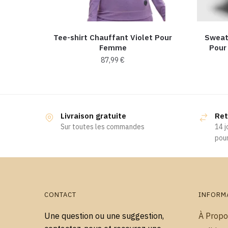
Tee-shirt Chauffant Violet Pour
Sweat
Femme
Pour
87,99
€
Ce
produit
a
Livraison gratuite
Ret
plusieurs
Sur toutes les commandes
14 j
variations.
pour
Les
options
peuvent
être
choisies
CONTACT
INFORM
sur
Une question ou une suggestion,
À Propo
la