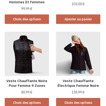
Hommes Et Femmes
103,00
€
99,99
€
Ce
Choix des options
Ajouter au panier
produit
a
plusieurs
variations.
Les
options
peuvent
être
choisies
sur
la
Veste Chauffante Noire
Veste Chauffante
Pour Femme 9 Zones
Électrique Femme Noire
page
du
89,99
€
159,99
€
produit
Ce
Ce
Choix des options
Choix des options