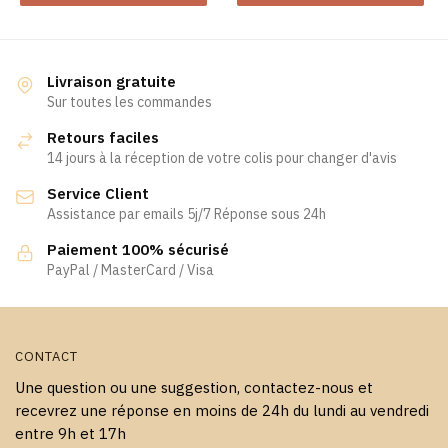
produit
produit
a
a
plusieurs
plusieurs
variations.
variations.
Livraison gratuite
Les
Les
Sur toutes les commandes
options
options
Retours faciles
peuvent
peuvent
14 jours à la réception de votre colis pour changer d'avis
être
être
Service Client
choisies
choisies
Assistance par emails 5j/7 Réponse sous 24h
sur
sur
la
la
Paiement 100% sécurisé
page
page
PayPal / MasterCard / Visa
du
du
produit
produit
CONTACT
Une question ou une suggestion, contactez-nous et
recevrez une réponse en moins de 24h du lundi au vendredi
entre 9h et 17h