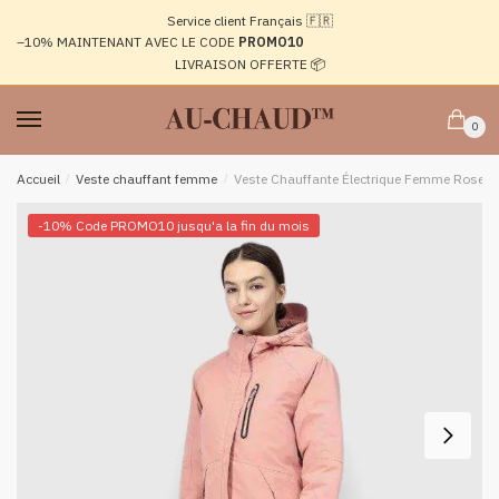
Passer
Aller
Service client Français 🇫🇷
à
au
–10%
MAINTENANT AVEC LE CODE
PROMO10
la
contenu
LIVRAISON OFFERTE 📦
navigation
0
Accueil
/
Veste chauffant femme
/
Veste Chauffante Électrique Femme Rose
-10% Code PROMO10 jusqu'a la fin du mois