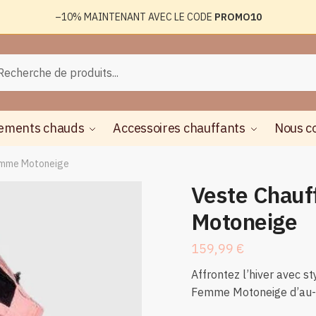
–10%
MAINTENANT AVEC LE CODE
PROMO10
rche
herche
ements chauds
Accessoires chauffants
Nous c
emme Motoneige
Veste Chau
Motoneige
159,99
€
Affrontez l’hiver avec s
Femme Motoneige d’au-