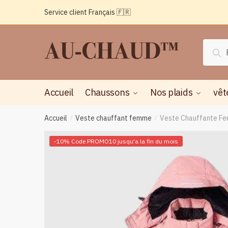
Passer
Aller
Service client Français 🇫🇷
à
au
la
contenu
navigation
Reche
Rec
pour :
Accueil
Chaussons
Nos plaids
vêt
Accueil
Veste chauffant femme
Veste Chauffante F
/
/
-10% Code PROMO10 jusqu'a la fin du mois