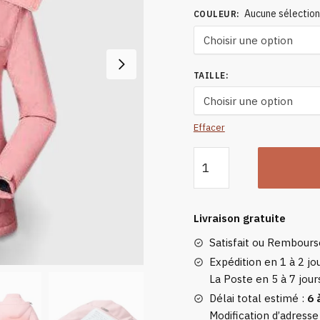
Aucune sélectio
COULEUR
:
TAILLE
:
Effacer
quantité
de
Veste
Chauffante
Livraison gratuite
Femme
Satisfait ou Rembour
Motoneige
Expédition en 1 à 2 jou
La Poste en 5 à 7 jour
Délai total estimé :
6 
Modification d’adresse