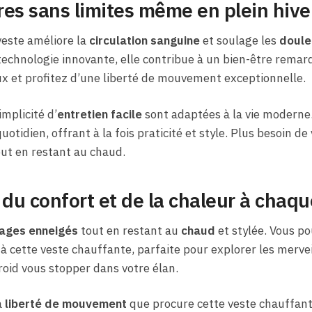
es sans limites même en plein hive
este améliore la
circulation sanguine
et soulage les
doule
echnologie innovante, elle contribue à un bien-être remarq
ux et profitez d’une liberté de mouvement exceptionnelle.
implicité d’
entretien facile
sont adaptées à la vie moderne.
otidien, offrant à la fois praticité et style. Plus besoin de
out en restant au chaud.
u confort et de la chaleur à chaqu
ages enneigés
tout en restant au
chaud
et stylée. Vous p
à cette veste chauffante, parfaite pour explorer les merveil
froid vous stopper dans votre élan.
a
liberté de mouvement
que procure cette veste chauffan