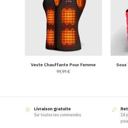
Veste Chauffante Pour Femme
Sous
99,99
€
Ce
produit
a
plusieurs
Livraison gratuite
Ret
variations.
Sur toutes les commandes
14 j
Les
pour
options