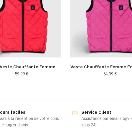
 Veste Chauffante Femme
Veste Chauffante Femme Eq
59,99
€
54,99
€
Ce
Ce
produit
produit
a
a
plusieurs
plusieurs
ours faciles
Service Client
variations.
variations.
ours à la réception de votre colis
Assistance par emails 5j/7
Les
Les
 changer d'avis
sous 24h
options
options