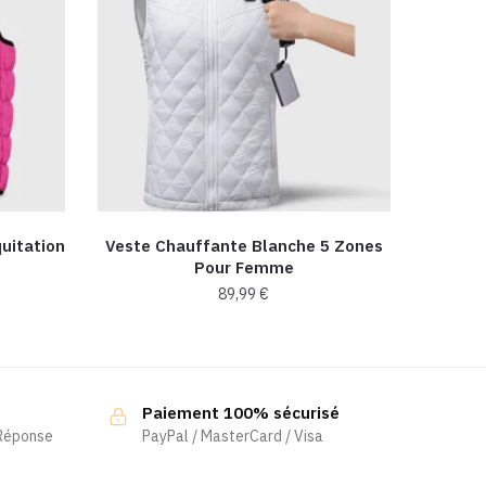
uitation
Veste Chauffante Blanche 5 Zones
Pour Femme
89,99
€
Ce
produit
a
Paiement 100% sécurisé
plusieurs
 Réponse
PayPal / MasterCard / Visa
variations.
Les