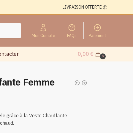
LIVRAISON OFFERTE 📦
Mon Compte
FAQs
Paiement
ontacter
0,00
€
0
ffante Femme
tyle grâce à la Veste Chauffante
chaud.