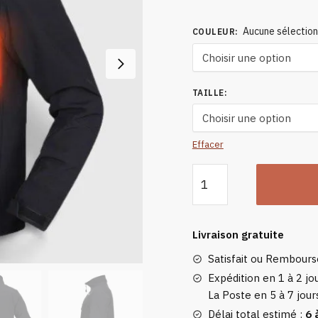
Aucune sélectio
COULEUR
:
TAILLE
:
Effacer
quantité
de
Veste
Chauffante
Livraison gratuite
Homme
Satisfait ou Rembour
Avec
Batterie
Expédition en 1 à 2 jou
La Poste en 5 à 7 jour
Non
Incluse
Délai total estimé :
6 