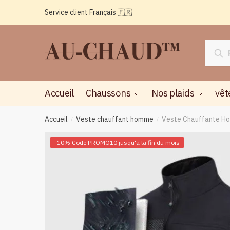
Passer
Aller
Service client Français 🇫🇷
à
au
la
contenu
navigation
Reche
Rec
pour :
Accueil
Chaussons
Nos plaids
vêt
Accueil
Veste chauffant homme
Veste Chauffante Ho
/
/
-10% Code PROMO10 jusqu'a la fin du mois