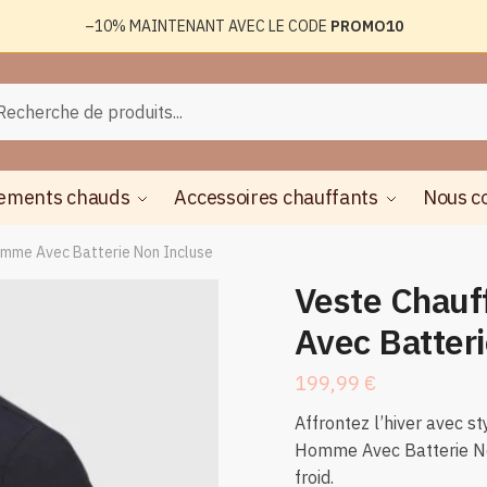
–10%
MAINTENANT AVEC LE CODE
PROMO10
rche
herche
ements chauds
Accessoires chauffants
Nous c
mme Avec Batterie Non Incluse
Veste Chau
Avec Batter
199,99
€
Affrontez l’hiver avec s
Homme Avec Batterie Non
froid.