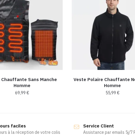
 Chauffante Sans Manche
Veste Polaire Chauffante N
Homme
Homme
69,99
€
55,99
€
Ce
Ce
produit
produit
a
a
ours faciles
Service Client
plusieurs
plusieurs
ours à la réception de votre colis
Assistance par emails 5j/7
variations.
variations.