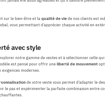
’ont jamais été aussi agréables et qu’il savoure pleineme
it sur le bien-être et la
qualité de vie
de nos clients est in
lobal, vous permettant d’apprécier chaque activité en exté
erté avec style
xplorer notre gamme de vestes et à sélectionner celle qui
odèle est pensé pour offrir une
liberté de mouvement
opti
ux exigences modernes.
rsonnalisation
de votre veste vous permet d’adapter le desig
ir le pas et expérimenter la parfaite combinaison entre con
 chauffantes.