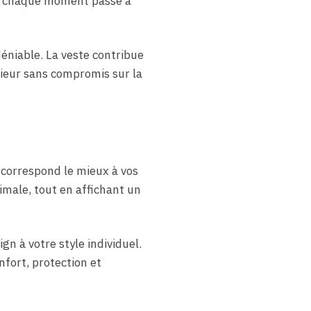
nt chaque moment passé à
déniable. La veste contribue
rieur sans compromis sur la
 correspond le mieux à vos
male, tout en affichant un
n à votre style individuel.
fort, protection et