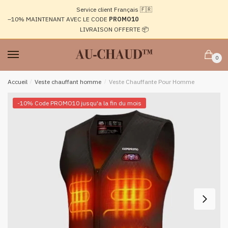
Passer
Aller
Service client Français 🇫🇷
à
au
–10%
MAINTENANT AVEC LE CODE
PROMO10
la
contenu
LIVRAISON OFFERTE 📦
navigation
0
Accueil
/
Veste chauffant homme
/
Veste Chauffante Pour Homme
-10% Code PROMO10 jusqu'a la fin du mois