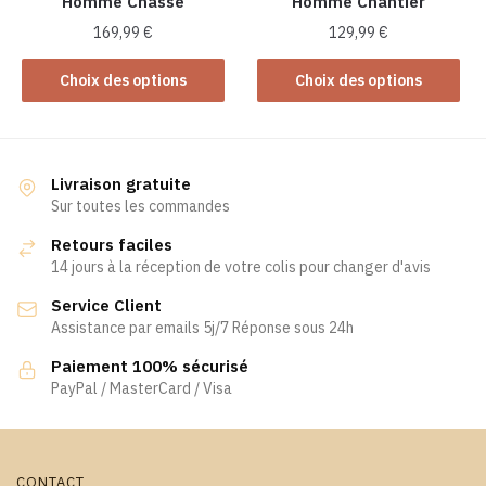
Homme Chasse
Homme Chantier
page
du
169,99
€
129,99
€
produit
Ce
Ce
Choix des options
Choix des options
produit
produit
a
a
plusieurs
plusieurs
variations.
variations.
Livraison gratuite
Les
Les
Sur toutes les commandes
options
options
Retours faciles
peuvent
peuvent
14 jours à la réception de votre colis pour changer d'avis
être
être
Service Client
choisies
choisies
Assistance par emails 5j/7 Réponse sous 24h
sur
sur
la
la
Paiement 100% sécurisé
page
page
PayPal / MasterCard / Visa
du
du
produit
produit
CONTACT