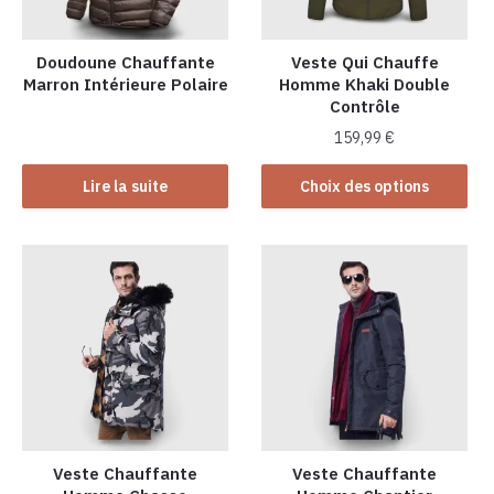
Doudoune Chauffante
Veste Qui Chauffe
Marron Intérieure Polaire
Homme Khaki Double
Contrôle
159,99
€
Ce
Lire la suite
Choix des options
produit
a
plusieurs
variations.
Les
options
peuvent
être
choisies
sur
la
Veste Chauffante
Veste Chauffante