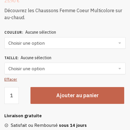
25,90
€
Découvrez les Chaussons Femme Coeur Multicolore sur
au-chaud.
Aucune sélection
COULEUR
:
Aucune sélection
TAILLE
:
Effacer
quantité
Ajouter au panier
de
Chaussons
Femme
Livraison gratuite
Coeur
Multicolore
Satisfait ou Remboursé
sous 14 jours