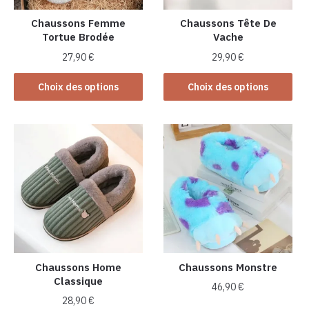
Chaussons Femme
Chaussons Tête De
Tortue Brodée
Vache
27,90
€
29,90
€
Ce
Ce
Choix des options
Choix des options
produit
produit
a
a
plusieurs
plusieurs
variations.
variations.
Les
Les
options
options
peuvent
peuvent
être
être
choisies
choisies
sur
sur
la
la
Chaussons Home
Chaussons Monstre
Classique
page
page
46,90
€
du
du
28,90
€