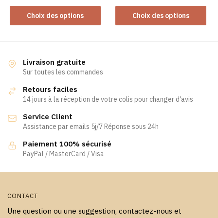
Ce
produit
produit
Ce
produit
Choix des options
Choix des options
produit
a
a
plusieurs
plusieurs
variations.
variations.
Les
Livraison gratuite
Les
Sur toutes les commandes
options
options
peuvent
Retours faciles
peuvent
être
14 jours à la réception de votre colis pour changer d'avis
être
choisies
Service Client
choisies
sur
Assistance par emails 5j/7 Réponse sous 24h
sur
la
la
page
Paiement 100% sécurisé
page
PayPal / MasterCard / Visa
du
du
produit
produit
CONTACT
Une question ou une suggestion, contactez-nous et