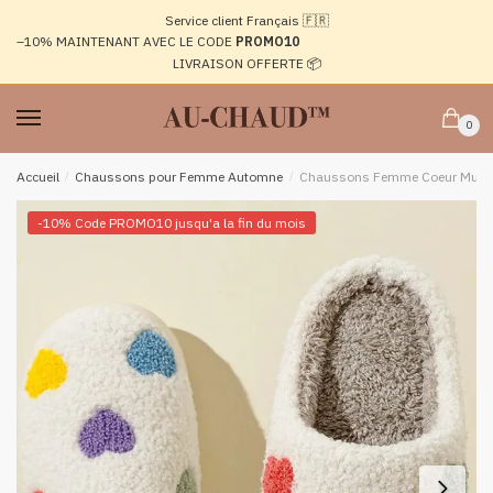
Passer
Aller
Service client Français 🇫🇷
à
au
–10%
MAINTENANT AVEC LE CODE
PROMO10
la
contenu
LIVRAISON OFFERTE 📦
navigation
0
Accueil
/
Chaussons pour Femme Automne
/
Chaussons Femme Coeur Multic
-10% Code PROMO10 jusqu'a la fin du mois