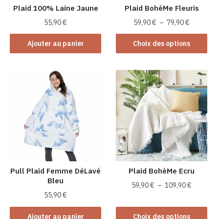
Plaid 100% Laine Jaune
Plaid BohèMe Fleuris
Plage
55,90
€
59,90
€
–
79,90
€
de
Ce
prix :
Ajouter au panier
Choix des options
produit
59,90 €
a
à
plusieurs
79,90 €
variations.
Les
options
peuvent
être
choisies
sur
la
Pull Plaid Femme DéLavé
Plaid BohèMe Ecru
Bleu
page
Plage
59,90
€
–
109,90
€
du
55,90
€
de
Ce
produit
prix :
produit
Ajouter au panier
Choix des options
59,90 €