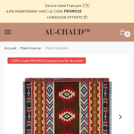
Passer
Aller
Service client Français 🇫🇷
à
au
–10%
MAINTENANT AVEC LE CODE
PROMO10
la
contenu
LIVRAISON OFFERTE 📦
navigation
0
Accueil
/
Plaid marron
/
Plaid BerbèRe
-10% Code PROMO10 jusqu'a la fin du mois