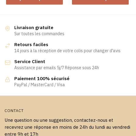
a
à
plusieurs
109,90 €
variations.
Les
Livraison gratuite
Sur toutes les commandes
options
peuvent
Retours faciles
être
14 jours à la réception de votre colis pour changer d'avis
choisies
Service Client
sur
Assistance par emails 5j/7 Réponse sous 24h
la
page
Paiement 100% sécurisé
PayPal / MasterCard / Visa
du
produit
CONTACT
Une question ou une suggestion, contactez-nous et
recevrez une réponse en moins de 24h du lundi au vendredi
entre 9h et 17h