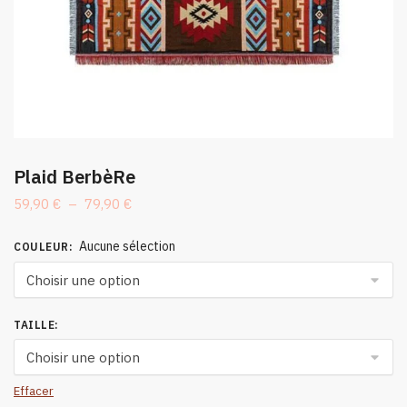
Plaid BerbèRe
Plage
59,90
€
–
79,90
€
de
prix :
Aucune sélection
COULEUR
:
59,90 €
à
79,90 €
TAILLE
:
Effacer