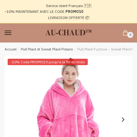
Passer
Aller
Service client Français 🇫🇷
à
au
–10%
MAINTENANT AVEC LE CODE
PROMO10
la
contenu
LIVRAISON OFFERTE 📦
navigation
0
Accueil
/
Pull Plaid et Sweat Plaid Polaire
/
Pull Plaid Fuchsia – Sweat Plaid P
-10% Code PROMO10 jusqu'a la fin du mois