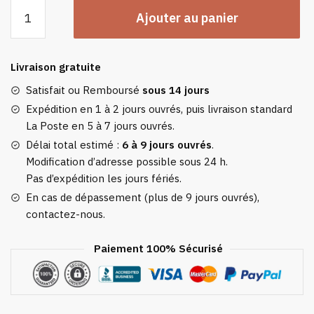
quantité
Ajouter au panier
de
Pull
Plaid
Livraison gratuite
Fuchsia
-
Satisfait ou Remboursé
sous 14 jours
Sweat
Expédition en 1 à 2 jours ouvrés, puis livraison standard
Plaid
La Poste en 5 à 7 jours ouvrés.
Polaire
Délai total estimé :
6 à 9 jours ouvrés
.
Femme
Modification d’adresse possible sous 24 h.
À
Pas d’expédition les jours fériés.
Capuche
En cas de dépassement (plus de 9 jours ouvrés),
Et
contactez-nous.
Poche
Centrale
Paiement 100% Sécurisé