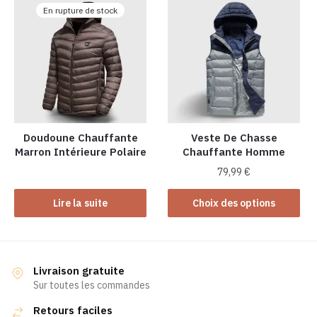
variations.
En rupture de stock
variations.
Les
Les
options
options
peuvent
peuvent
être
être
choisies
choisies
sur
sur
la
la
Doudoune Chauffante
Veste De Chasse
page
Marron Intérieure Polaire
Chauffante Homme
page
du
du
produit
79,99
€
produit
Ce
Lire la suite
Choix des options
produit
a
plusieurs
variations.
Livraison gratuite
Les
Sur toutes les commandes
options
Retours faciles