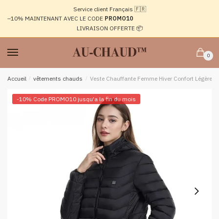
Passer
Aller
Service client Français 🇫🇷
à
au
–10%
MAINTENANT AVEC LE CODE
PROMO10
la
contenu
LIVRAISON OFFERTE 📦
navigation
0
Accueil
/
vêtements chauds
/
Veste Chauffante Femme Hiver Confort Légèreté
-10% Code PROMO10 jusqu'a la fin du mois