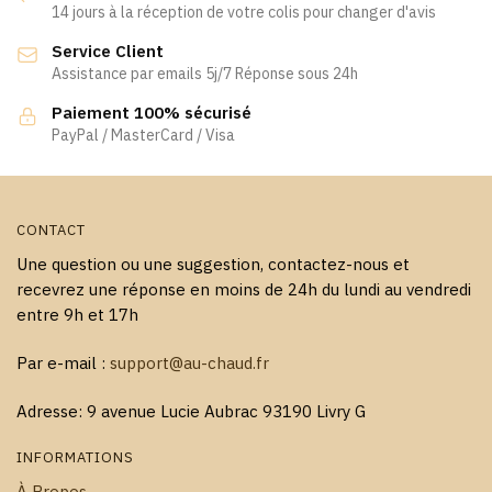
peuvent
14 jours à la réception de votre colis pour changer d'avis
être
Service Client
choisies
Assistance par emails 5j/7 Réponse sous 24h
sur
la
Paiement 100% sécurisé
page
PayPal / MasterCard / Visa
du
produit
CONTACT
Une question ou une suggestion, contactez-nous et
recevrez une réponse en moins de 24h du lundi au vendredi
entre 9h et 17h
Par e-mail :
support@au-chaud.fr
Adresse: 9 avenue Lucie Aubrac 93190 Livry G
INFORMATIONS
À Propos