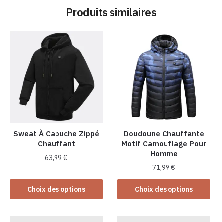
Produits similaires
Sweat À Capuche Zippé
Doudoune Chauffante
Chauffant
Motif Camouflage Pour
Homme
63,99
€
71,99
€
Ce
Ce
produit
Choix des options
Choix des options
produit
a
a
plusieurs
plusieurs